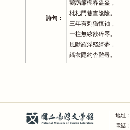
鸚鵡簾櫳春盎盎，
枇杷門巷晝陰陰。
詩句：
三年有刺猶懷袖，
一柱無絃欲碎琴。
風斷羅浮殘綺夢，
縞衣隱約杳難尋。
地址
電話：(