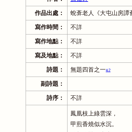
作品出處：
蛻葊老人《大屯山房譚
寫作時間：
不詳
寫作地點：
不詳
寫及地點：
不詳
詩題：
無題四首之一
&2
副詩題：
詩序：
不詳
鳳凰枝上綠雲深，
甲煎香燒似水沉。