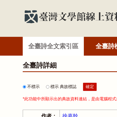
全臺詩全文索引區
全臺詩
全臺詩詳細
不標示
標示 典故標誌
*此功能中所顯示出的典故資料連結，是由電腦程
作者：
徐嘉幹