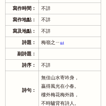
寫作時間：
不詳
寫作地點：
不詳
寫及地點：
不詳
詩題：
梅嶺之ㄧ
&4
副詩題：
詩序：
不詳
無佳山水寄吟身，
贏得風光在小春。
詩句：
樓外梅花梅外路，
不時驢背有詩人。