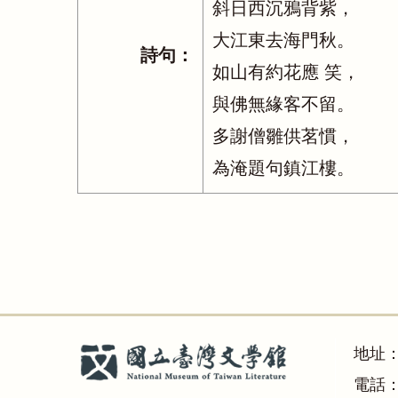
斜日西沉鴉背紫，
大江東去海門秋。
詩句：
如山有約花應 笑，
與佛無緣客不留。
多謝僧雛供茗慣，
為淹題句鎮江樓。
地址
電話：(