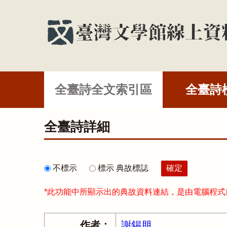
全臺詩全文索引區
全臺詩
全臺詩詳細
不標示
標示 典故標誌
*此功能中所顯示出的典故資料連結，是由電腦程
作者：
謝錫朋