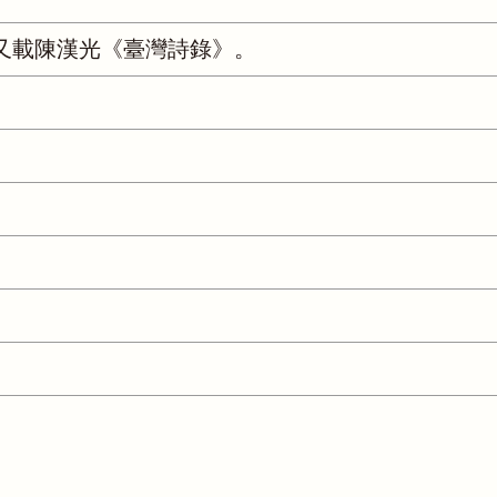
又載陳漢光《臺灣詩錄》。