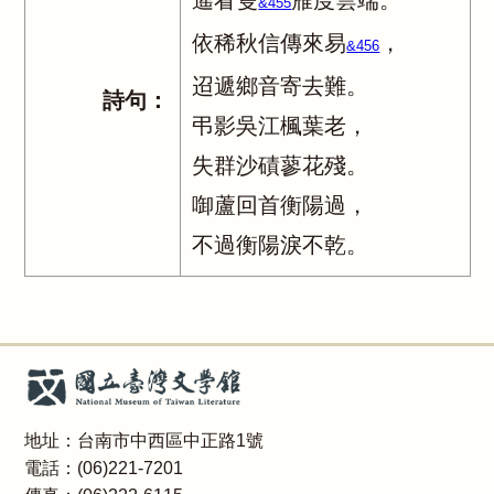
遙看隻
雁度雲端。
&455
依稀秋信傳來易
，
&456
迢遞鄉音寄去難。
詩句：
弔影吳江楓葉老，
失群沙磧蓼花殘。
啣蘆回首衡陽過，
不過衡陽淚不乾。
地址：台南市中西區中正路1號
電話：(06)221-7201