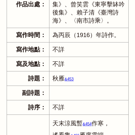
作品出處：
集》、曾笑雲《東寧擊缽吟
後集》、賴子清《臺灣詩
海》、〈南市詩乘〉。
寫作時間：
為丙辰（1916）年詩作。
寫作地點：
不詳
寫及地點：
不詳
詩題：
秋雁
&453
副詩題：
詩序：
不詳
天末涼風暫
作寒，
&454