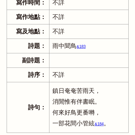
寫作時間：
不詳
寫作地點：
不詳
寫及地點：
不詳
詩題：
雨中聞鳥
&183
副詩題：
詩序：
不詳
鎮日奄奄苦雨天，
消閒惟有伴書眠。
詩句：
何來好鳥更番囀，
一部花間小管絃
。
&184