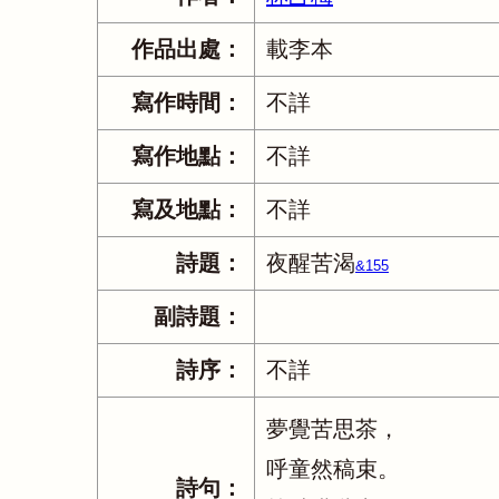
作品出處：
載李本
寫作時間：
不詳
寫作地點：
不詳
寫及地點：
不詳
詩題：
夜醒苦渴
&155
副詩題：
詩序：
不詳
夢覺苦思茶，
呼童然稿束。
詩句：