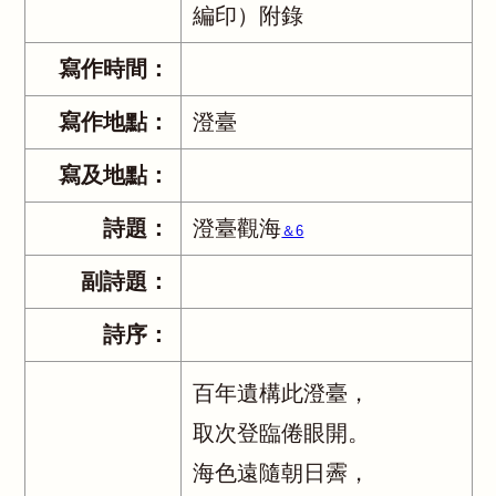
編印）附錄
寫作時間：
寫作地點：
澄臺
寫及地點：
詩題：
澄臺觀海
＆6
副詩題：
詩序：
百年遺構此澄臺，
取次登臨倦眼開。
海色遠隨朝日霽，