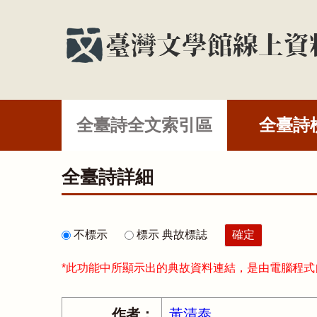
全臺詩全文索引區
全臺詩
全臺詩詳細
不標示
標示 典故標誌
*此功能中所顯示出的典故資料連結，是由電腦程
作者：
黃清泰