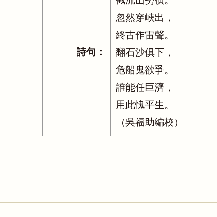
截流山勢橫。
忽然穿峽出，
終古作雷聲。
詩句：
翻石沙俱下，
危船鬼欲爭。
誰能任巨濟，
用此愧平生。
（吳福助編校）