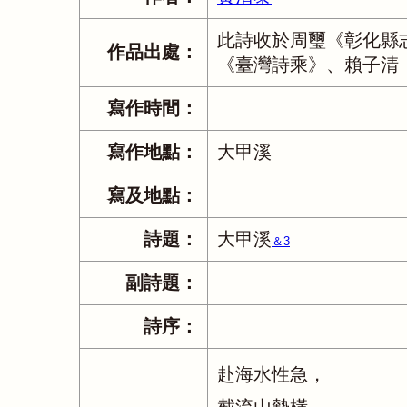
此詩收於周璽《彰化縣
作品出處：
《臺灣詩乘》、賴子清
寫作時間：
寫作地點：
大甲溪
寫及地點：
詩題：
大甲溪
＆3
副詩題：
詩序：
赴海水性急，