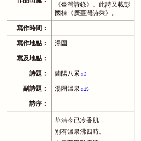
作品出處：
《臺灣詩錄》。此詩又載彭
國棟《廣臺灣詩乘》。
寫作時間：
寫作地點：
湯圍
寫及地點：
詩題：
蘭陽八景
＆2
副詩題：
湯圍溫泉
＆15
詩序：
華清今已冷香肌，
別有溫泉沸四時。