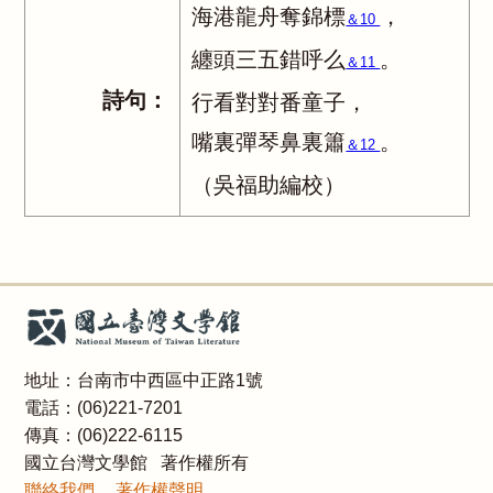
海港龍舟奪錦標
，
＆10
纏頭三五錯呼么
。
＆11
詩句：
行看對對番童子，
嘴裏彈琴鼻裏簫
。
＆12
（吳福助編校）
地址：台南市中西區中正路1號
電話：(06)221-7201
傳真：(06)222-6115
國立台灣文學館 著作權所有
聯絡我們
著作權聲明