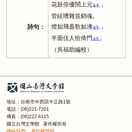
花鼓俳優鬧上元
，
＆4
管絃嘈雜並銷魂。
燈如飛蓋歌如沸
，
詩句：
＆5
半面佳人恰倚門
。
＆6
（吳福助編校）
地址：台南市中西區中正路1號
電話：(06)221-7201
傳真：(06)222-6115
國立台灣文學館 著作權所有
聯絡我們
著作權聲明