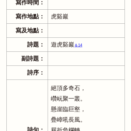
寫作時間：
寫作地點：
虎谿巖
寫及地點：
詩題：
遊虎谿巖
＆14
副詩題：
詩序：
絕頂多奇石，
巑岏聚一叢。
懸崖臨巨壑，
疊嶂吼長風。
詩句：
屐折危欄轉，