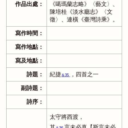
作品出處：
《噶瑪蘭志略》〈藝文〉、
陳培桂《淡水廳志》〈文
徵〉、連橫《臺灣詩乘》。
寫作時間：
寫作地點：
寫及地點：
詩題：
紀捷
，四首之一
＆35
副詩題：
詩序：
太守將西渡，
其
言未必真【斯言未必
＆36