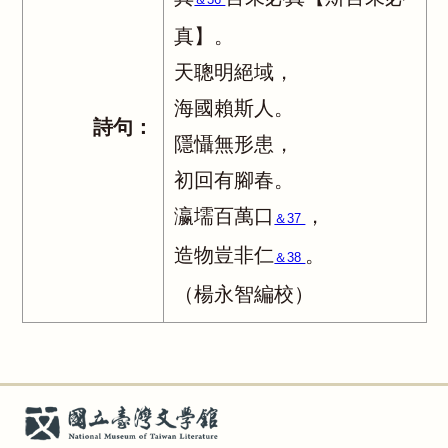
真】。
天聰明絕域，
海國賴斯人。
詩句：
隱懾無形患，
初回有腳春。
瀛壖百萬口
，
＆37
造物豈非仁
。
＆38
（楊永智編校）