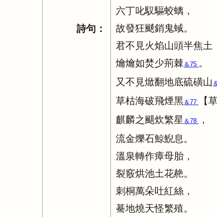
六丁叱馭驅蛟螭，
故發狂颷銷鬼蜮。
詩句：
君不見火焰山頭半焦土
爚爚如焚少荊棘
。
＆75
又不見焮翻地底硫磺山
草枯海破飛煙黑
【
＆77
麒麟之颶炊繁星
，
＆78
流金爍石鯨鯢息。
溫泉轉作瘴母胎，
裂竅烘池土花赩。
刺桐萬朵吐紅絲，
驀地燒天怪繁殖。