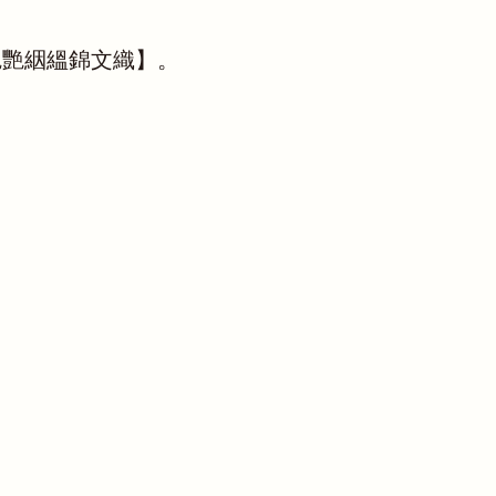
艷艷絪縕錦文織】。