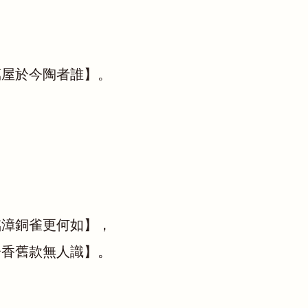
萬屋於今陶者誰】。
臨漳銅雀更何如】，
分香舊款無人識】。