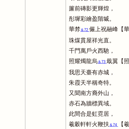
簾前磚影更輝煌，
彤墀彩繪盈階墄。
華棼
儼上祝融峰【
＆72
珠煤貫屋祥光直。
千門萬戶火西馳，
照耀燭龍烏
戢翼【
＆73
我思天臺有赤城，
朱霞天半稱奇特。
又聞南方裔外山，
赤石為牆標異域。
此間合是虹霓居，
羲轂軒軒火鞭扶
【
＆74