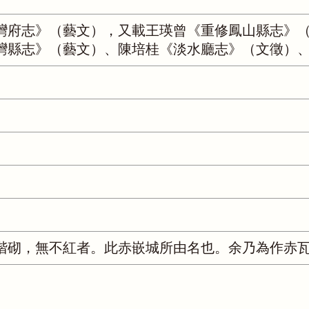
灣府志》（藝文），又載王瑛曾《重修鳳山縣志》
灣縣志》（藝文）、陳培桂《淡水廳志》（文徵）
階砌，無不紅者。此赤嵌城所由名也。余乃為作赤