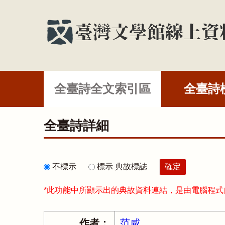
全臺詩全文索引區
全臺詩
全臺詩詳細
不標示
標示 典故標誌
*此功能中所顯示出的典故資料連結，是由電腦程
作者：
范咸