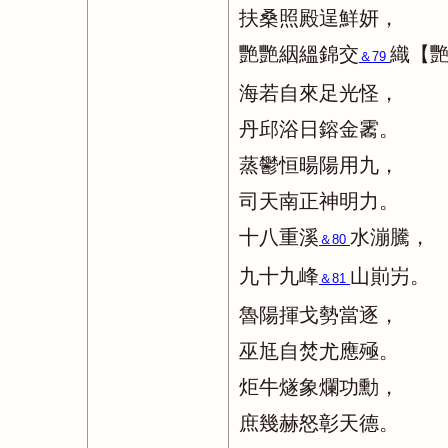
扶桑照殿逞鮮妍，
艷艷絪縕錦交
織【
＆79
海若自來足光怪，
丹邱浴日鎔金霱。
蒸鬱恒暘陽用九，
司天南正神明力。
十八重溪
水漰騰，
＆80
九十九峰
山崱屴。
＆81
魯陽揮戈勢當逐，
巫尪自焚尤應殛。
炬牛燧象爛功勳，
庶幾赫怒彰天德。