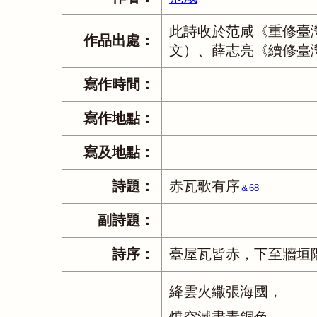
此詩收於范咸《重修臺
作品出處：
文）、薛志亮《續修臺
寫作時間：
寫作地點：
寫及地點：
詩題：
赤瓦歌有序
＆68
副詩題：
詩序：
臺屋瓦皆赤，下至牆垣
絳雲火繖張海國，