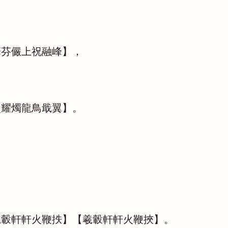
華芬儼上祝融峰】，
照耀燭龍鳥戢翼】。
羲轂軒軒火鞭抶】【羲轂軒軒火鞭挾】。