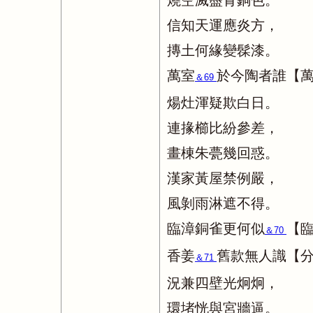
燒空滅盡青銅色。
信知天運應炎方，
摶土何緣變髹漆。
萬室
於今陶者誰【
＆69
煬灶渾疑欺白日。
連掾櫛比紛參差，
畫棟朱甍幾回惑。
漢家黃屋禁例嚴，
風剝雨淋遮不得。
臨漳銅雀更何似
【
＆70
香姜
舊款無人識【
＆71
況兼四壁光炯炯，
環堵恍與宮牆逼。