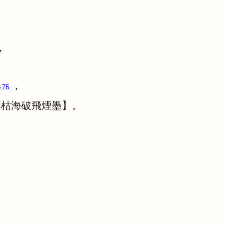
，
，
＆76
草枯海破飛煙墨】。