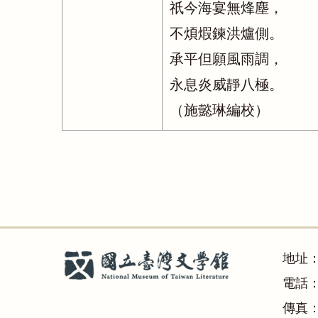
祇今海宴無烽塵，
不煩煆鍊洪爐側。
承平但願風雨調，
永息炎威靜八極。
（施懿琳編校）
地址
電話：(
傳真：(