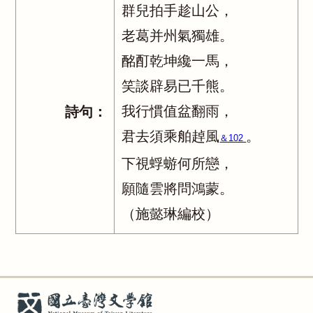
群兒拍手趁山公，
老葛并州氣獨雄。
酩酊乾坤纔一馬，
笑談辟易已千熊。
我行慣值盆翻雨，
詩句：
君去須乘舶趠風
。
＆102
下視蜉蝣何所戀，
願隨雲將問鴻蒙。
（施懿琳編校）