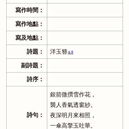
寫作時間：
寫作地點：
寫及地點：
詩題：
洋玉簪
＆8
副詩題：
詩序：
銀箭微攢雪作花，
襲人香氣透窗紗。
詩句：
夜深明月來相照，
一傘高擎玉吐華。