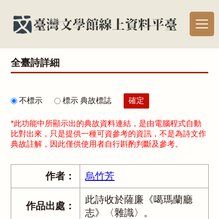
全臺詩詳細
不標示
標示 典故標誌
*此功能中所顯示出的典故資料連結，是由電腦程式自動
比對出來，只是提供一種可資參考的資訊，不是為詩文作
典故註解，因此僅供使用者自行斟酌判斷及參考。
作者：
烏竹芳
此詩收於薩廉《噶瑪蘭廳
作品出處：
志》〈雜識〉。