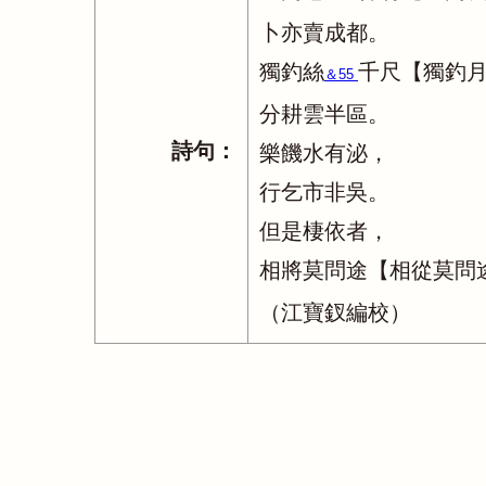
卜亦賣成都。
獨釣絲
千尺【獨釣
＆55
分耕雲半區。
詩句：
樂饑水有泌，
行乞市非吳。
但是棲依者，
相將莫問途【相從莫問
（江寶釵編校）