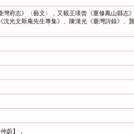
臺灣府志》〈藝文〉，又載王瑛曾《重修鳳山縣志
《沈光文斯庵先生專集》、陳漢光《臺灣詩錄》、
長仲蔚】，