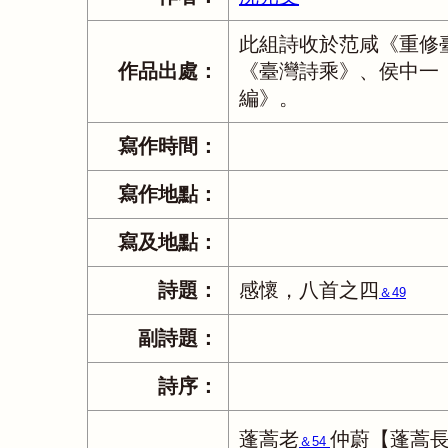
此組詩收於范咸《重修
作品出處：
《臺灣詩乘》、侯中一
編》。
寫作時間：
寫作地點：
寫及地點：
詩題：
感懷，八首之四
＆49
副詩題：
詩序：
蓬蒿老
仲蔚【蓬蒿
＆54