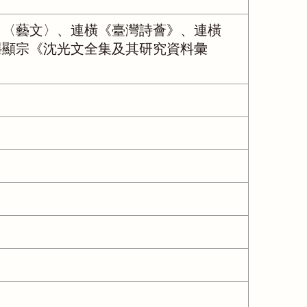
》〈藝文〉、連橫《臺灣詩薈》、連橫
龔顯宗《沈光文全集及其研究資料彙