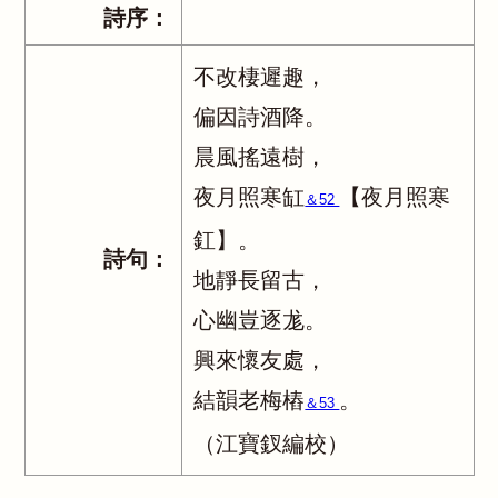
詩序：
不改棲遲趣，
偏因詩酒降。
晨風搖遠樹，
夜月照寒缸
【夜月照寒
＆52
釭】。
詩句：
地靜長留古，
心幽豈逐尨。
興來懷友處，
結韻老梅樁
。
＆53
（江寶釵編校）