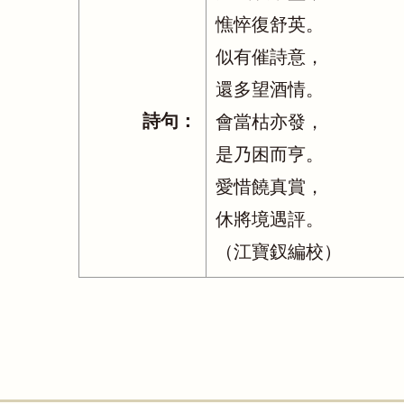
憔悴復舒英。
似有催詩意，
還多望酒情。
詩句：
會當枯亦發，
是乃困而亨。
愛惜饒真賞，
休將境遇評。
（江寶釵編校）