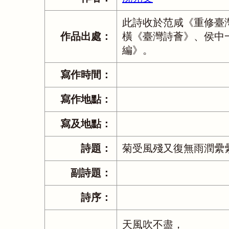
此詩收於范咸《重修臺
作品出處：
橫《臺灣詩薈》、侯中
編》。
寫作時間：
寫作地點：
寫及地點：
詩題：
菊受風殘又復無雨潤纍
副詩題：
詩序：
天風吹不盡，