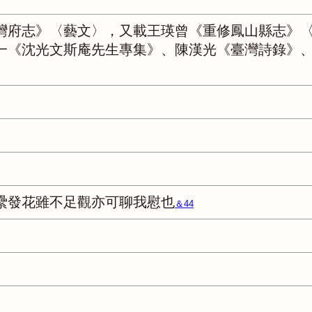
灣府志》〈藝文〉，又載王瑛曾《重修鳳山縣志》
一《沈光文斯庵先生專集》、陳漢光《臺灣詩錄》
纍發花雖不足觀亦可聊我慰也
＆44