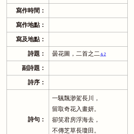
寫作時間：
寫作地點：
寫及地點：
詩題：
曇花圖，二首之二
＆2
副詩題：
詩序：
一颿飄渺駕長川，
留取奇花入畫妍。
詩句：
卻笑君房浮海去，
不傳芝草長瓊田。