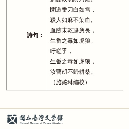
聞道番刀白如雪，
殺人如麻不染血。
血跡未乾籐愈長，
詩句：
生番之毒如虎狼。
吁嗟乎，
生番之毒如虎狼，
汝曹胡不歸耕桑。
（施懿琳編校）