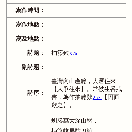
寫作時間：
寫作地點：
寫及地點：
詩題：
抽籐歎
＆76
副詩題：
臺灣內山產籐，人潛往來
【人爭往來】。常被生番戕
詩序：
害，為作抽籐歎
【因而
＆78
歎之】。
虯籐萬大深山盤，
抽籐較易防刀難。