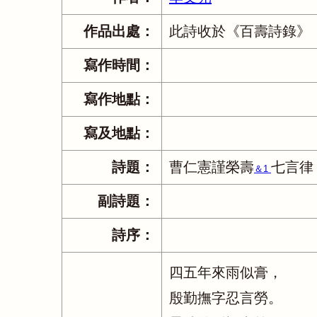
作品出處：
此詩收於《百壽詩錄》
寫作時間：
寫作地點：
寫及地點：
詩題：
曹仁憲謹榮壽
七言律
＆1
副詩題：
詩序：
四五年來雨似膏，
殷勤撫字忍言勞。