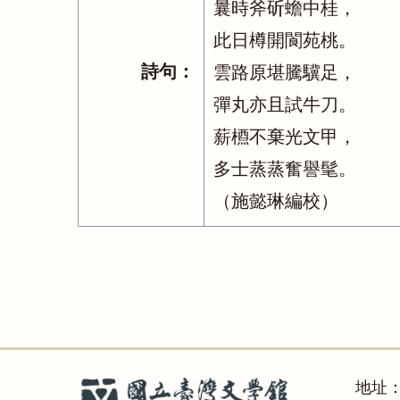
曩時斧斫蟾中桂，
此日樽開閬苑桃。
詩句：
雲路原堪騰驥足，
彈丸亦且試牛刀。
薪槱不棄光文甲，
多士蒸蒸奮譽髦。
（施懿琳編校）
地址