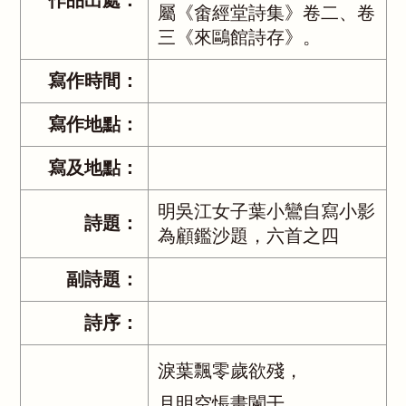
作品出處：
屬《畬經堂詩集》卷二、卷
三《來鷗館詩存》。
寫作時間：
寫作地點：
寫及地點：
明吳江女子葉小鸞自寫小影
詩題：
為顧鑑沙題，六首之四
副詩題：
詩序：
淚葉飄零歲欲殘，
月明空悵畫闌干。