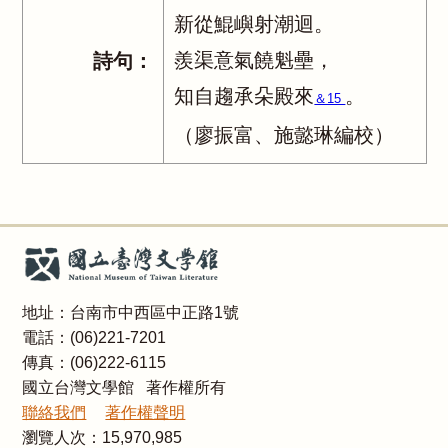
新從鯤嶼射潮迴。
羨渠意氣饒魁壘，
詩句：
知自趨承朵殿來
。
＆15
（廖振富、施懿琳編校）
地址：台南市中西區中正路1號
電話：(06)221-7201
傳真：(06)222-6115
國立台灣文學館 著作權所有
聯絡我們
著作權聲明
瀏覽人次：
15,970,985