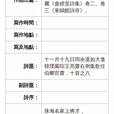
作品出處：
屬《畬經堂詩集》卷二、卷
三《來鷗館詩存》。
寫作時間：
寫作地點：
寫及地點：
十一月十九日同余退如大進
詩題：
韓璞園琮王亮齋右弼集飲任
伯卿官齋，十首之六
副詩題：
詩序：
珠海名家上將才，