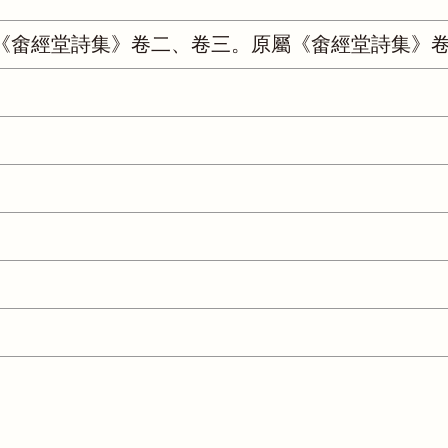
《畬經堂詩集》卷二、卷三。原屬《畬經堂詩集》