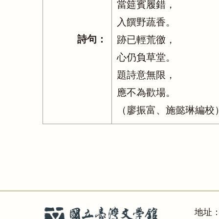
當筵賓履錯，
入饌野蔬香。
詩句：
跡已輕荒徼，
心仍負草堂。
題詩意無限，
應不為歡場。
（廖振富、施懿琳編校
地址