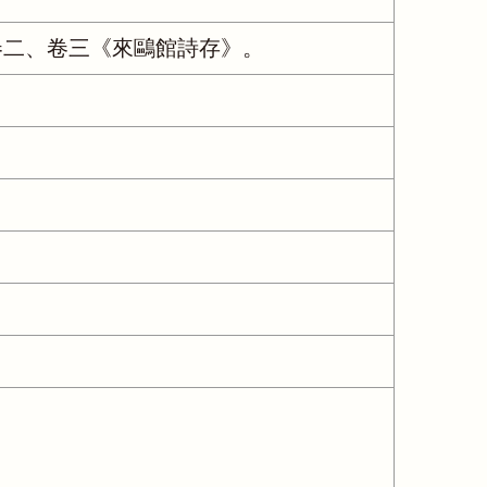
卷二、卷三《來鷗館詩存》。