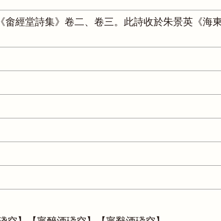
《畬經堂詩集》卷二、卷三。此詩收於朱景英《海