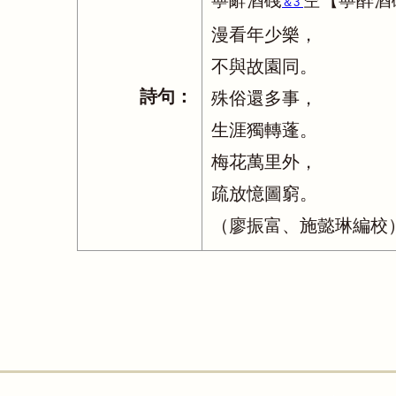
寧辭酒碊
空【寧醉酒
＆3
漫看年少樂，
不與故園同。
詩句：
殊俗還多事，
生涯獨轉蓬。
梅花萬里外，
疏放憶圖窮。
（廖振富、施懿琳編校