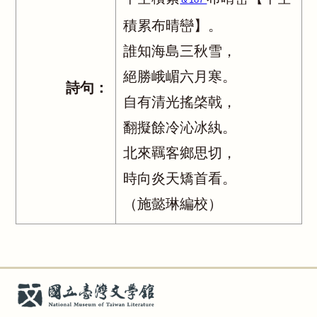
積累布晴巒】。
誰知海島三秋雪，
絕勝峨嵋六月寒。
詩句：
自有清光搖棨戟，
翻擬餘冷沁冰紈。
北來羈客鄉思切，
時向炎天矯首看。
（施懿琳編校）