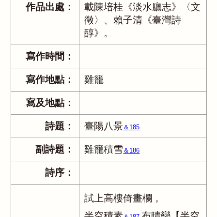
作品出處：
載陳培桂《淡水廳志》〈文
徵〉、賴子清《臺灣詩
醇》。
寫作時間：
寫作地點：
雞籠
寫及地點：
詩題：
臺陽八景
＆185
副詩題：
雞籠積雪
＆186
詩序：
試上高樓倚畫欄，
半空積素
布晴巒【半空
＆187