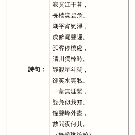
寂寞江干暮，
長檣漾碧危。
湖平宵氣淨，
戍僻漏聲遲。
孤客停橈處，
晴川獨棹時。
詩句：
靜觀星斗闊，
卻笑水雲私。
一葦無涯繫，
雙鳧似我知。
鐘聲峰外盡，
數問夜何其。
（施懿琳編校）