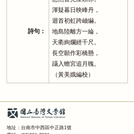
渾疑暮日映峰丹，
迴首初虹跨岫爀。
詩句：
地島陸離方一綸，
天衢絢爛經千尺。
長空願作彩橋懸，
躡入蟾宮追月魄。
（黃美娥編校）
地址：台南市中西區中正路1號