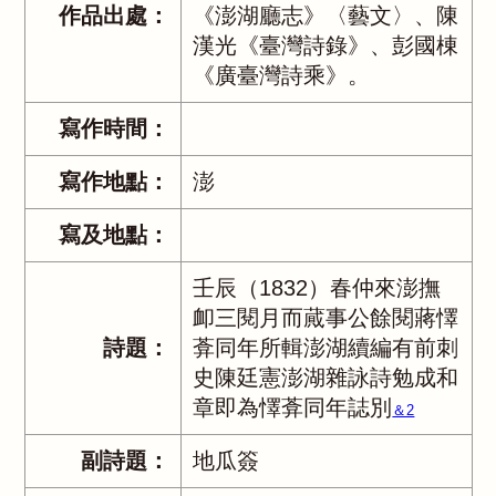
作品出處：
《澎湖廳志》〈藝文〉、陳
漢光《臺灣詩錄》、彭國棟
《廣臺灣詩乘》。
寫作時間：
寫作地點：
澎
寫及地點：
壬辰（1832）春仲來澎撫
卹三閱月而蕆事公餘閱蔣懌
詩題：
葊同年所輯澎湖續編有前刺
史陳廷憲澎湖雜詠詩勉成和
章即為懌葊同年誌別
＆2
副詩題：
地瓜簽