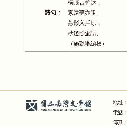
橫眠古竹牀，
詩句：
家遠夢亦阻。
蕉影入戶涼，
秋鐙照蛩語。
（施懿琳編校）
地址
電話：(
傳真：(