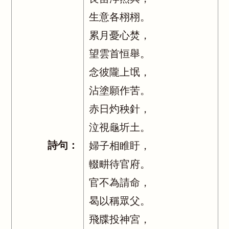
生意各栩栩。
累月憂心焚，
望雲首恒舉。
念彼隴上氓，
沾塗願作苦。
赤日灼秧針，
泣視龜圻土。
詩句：
婦子相睢盱，
輟畊待官府。
官不為請命，
曷以稱眾父。
飛牒投神宮，