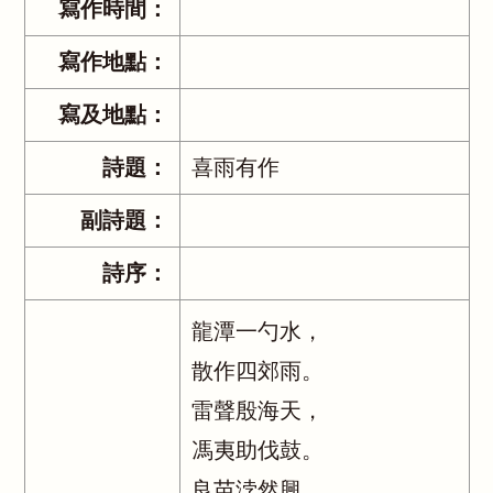
寫作時間：
寫作地點：
寫及地點：
詩題：
喜雨有作
副詩題：
詩序：
龍潭一勺水，
散作四郊雨。
雷聲殷海天，
馮夷助伐鼓。
良苗浡然興，