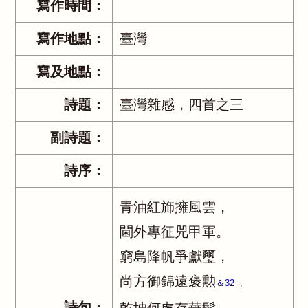
寫作時間：
寫作地點：
臺灣
寫及地點：
詩題：
臺灣雜感，四首之三
副詩題：
詩序：
青油紅斾擁風雲，
閫外專征兕甲軍。
窮島降帆爭獻璽，
尚方御錦遠褒勲
。
＆32
詩句：