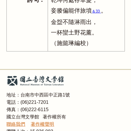
乾坤何處存華髮，
妾媵偏能伴旅墳
。
＆33
金盌不隨淋雨出，
一杯蠻土野花薰。
（施懿琳編校）
地址：台南市中西區中正路1號
電話：(06)221-7201
傳真：(06)222-6115
國立台灣文學館 著作權所有
聯絡我們
著作權聲明