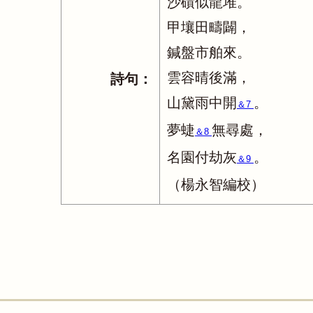
沙磧似龍堆。
甲壤田疇闢，
鍼盤市舶來。
雲容晴後滿，
詩句：
山黛雨中開
。
＆7
夢蜨
無尋處，
＆8
名園付劫灰
。
＆9
（楊永智編校）