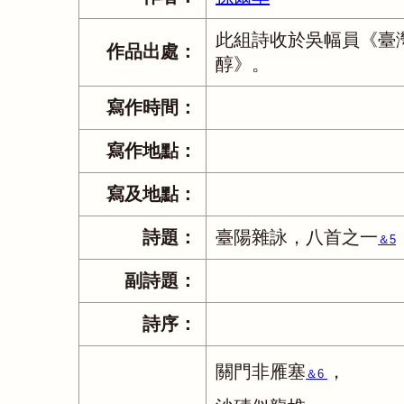
此組詩收於吳幅員《臺
作品出處：
醇》。
寫作時間：
寫作地點：
寫及地點：
詩題：
臺陽雜詠，八首之一
＆5
副詩題：
詩序：
關門非雁塞
，
＆6