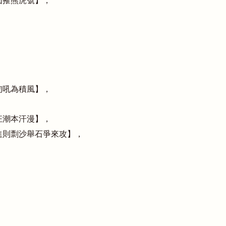
山摧熊虎號】，
訇吼為積風】，
狂潮本汗漫】，
進則剽沙舉石爭來攻】，