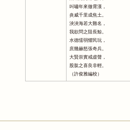
叫嘯年來徹霄漢，
炎威千里成焦土。
泱泱海若大難名，
我欲問之阻長鯨。
水德懦弱懼民玩，
庶幾赫怒張奇兵。
大賢崇實戒虛聲，
股肱之喜良非輕。
（許俊雅編校）