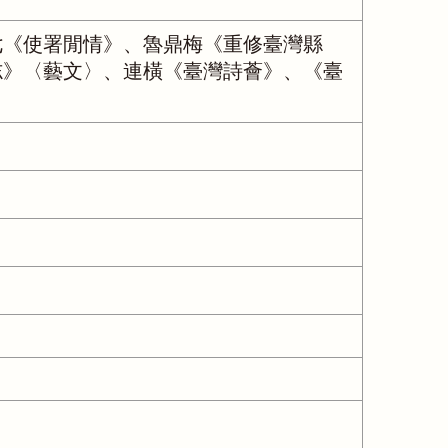
七《使署閒情》、魯鼎梅《重修臺灣縣
志》〈藝文〉、連橫《臺灣詩薈》、《臺