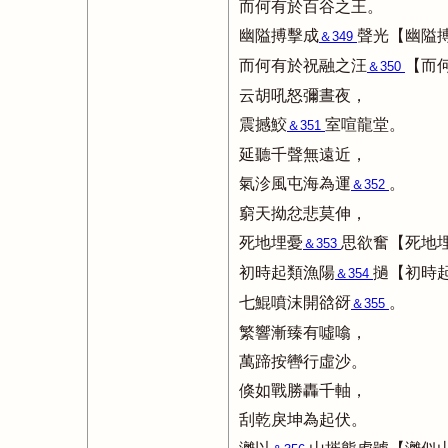
而何有於百谷之王。
幽隘搏擊成
聲光【幽隘
＆349
而何有於祝融之汪
【而
＆350
云胡吼怒彌晝夜，
震撼鮫
室喧龍堂。
＆351
延聽千聲無遠近，
氣沴風屯海為運
。
＆352
窮天拗忿悲莫伸，
死地埋憂
思欲奮【死地
＆353
初時起類漁陽
撾【初時
＆354
七鯤噴沫開谽谺
。
＆355
繁響漸臻有噓噏，
萬蹄按轡行虛沙。
倏如戰勝轟千軸，
刮乾戾坤為起伏。