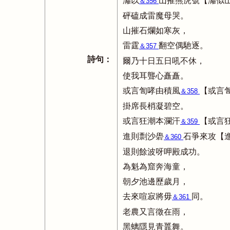
灕以
山摧熊虎號【灕似
＆356
砰磕成雷魔母哭。
山摧石爛如寒灰，
雷霆
翻空偶馳逐。
＆357
詩句：
爾乃十日五日吼不休，
使我耳聾心矗矗。
或言訇哮由積風
【或言
＆358
掛席長梢凝碧空。
或言狂潮本瀾汗
【或言
＆359
進則剽沙礐
石爭來攻【
＆360
退則餘波呀呷殿成功。
為魁為窟奔海童，
朝夕池邊歷歲月，
去來喧寂將毋
同。
＆361
老農又言徵在雨，
黑螭隱見青鼉舞。