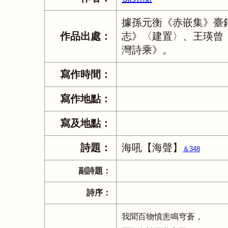
據孫元衡《赤嵌集》臺
作品出處：
志》〈建置〉、王瑛曾
灣詩乘》。
寫作時間：
寫作地點：
寫及地點：
詩題：
海吼【海聲】
＆348
副詩題：
詩序：
我聞百物憤恚鳴穹蒼，