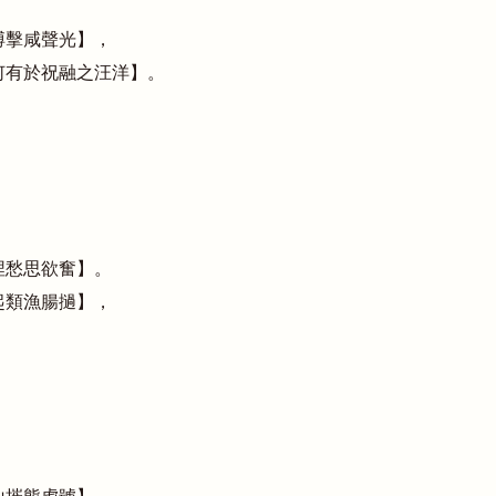
搏擊咸聲光】，
何有於祝融之汪洋】。
埋愁思欲奮】。
起類漁腸撾】，