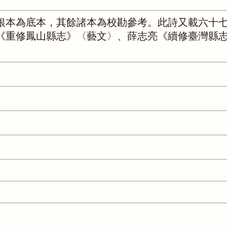
銀本為底本，其餘諸本為校勘參考。此詩又載六十
《重修鳳山縣志》〈藝文〉、薛志亮《續修臺灣縣