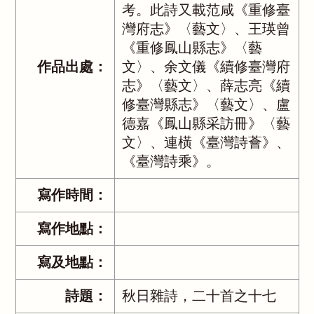
考。此詩又載范咸《重修臺
灣府志》〈藝文〉、王瑛曾
《重修鳳山縣志》〈藝
作品出處：
文〉、余文儀《續修臺灣府
志》〈藝文〉、薛志亮《續
修臺灣縣志》〈藝文〉、盧
德嘉《鳳山縣采訪冊》〈藝
文〉、連橫《臺灣詩薈》、
《臺灣詩乘》。
寫作時間：
寫作地點：
寫及地點：
詩題：
秋日雜詩，二十首之十七