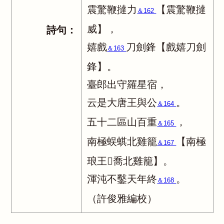
震驚鞭撻力
【震驚鞭撻
＆162
威】，
詩句：
嬉戲
刀劍鋒【戲嬉刀劍
＆163
鋒】。
臺郎出守羅星宿，
云是大唐王與公
。
＆164
五十二區山百重
，
＆165
南極蜈蜞北雞籠
【南極
＆167
琅王喬北雞籠】。
渾沌不鑿天年終
。
＆168
（許俊雅編校）