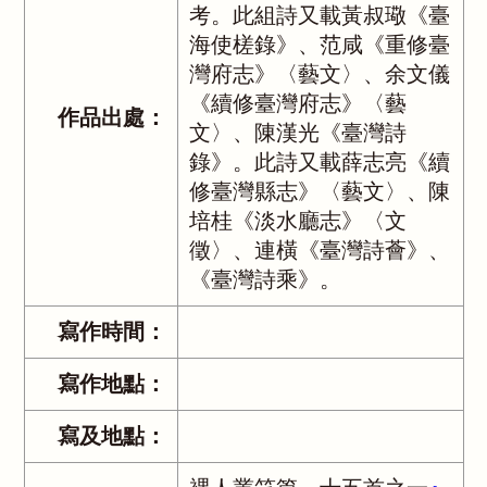
考。此組詩又載黃叔璥《臺
海使槎錄》、范咸《重修臺
灣府志》〈藝文〉、余文儀
《續修臺灣府志》〈藝
作品出處：
文〉、陳漢光《臺灣詩
錄》。此詩又載薛志亮《續
修臺灣縣志》〈藝文〉、陳
培桂《淡水廳志》〈文
徵〉、連橫《臺灣詩薈》、
《臺灣詩乘》。
寫作時間：
寫作地點：
寫及地點：