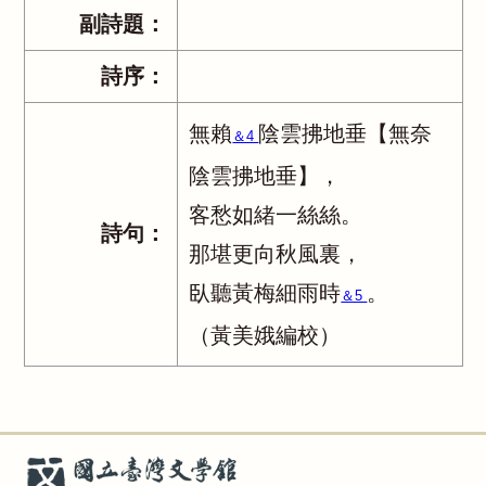
副詩題：
詩序：
無賴
陰雲拂地垂【無奈
＆4
陰雲拂地垂】，
客愁如緒一絲絲。
詩句：
那堪更向秋風裏，
臥聽黃梅細雨時
。
＆5
（黃美娥編校）