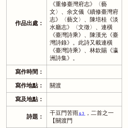
《重修臺灣府志》〈藝
文〉、余文儀《續修臺灣府
志》〈藝文〉、陳培桂《淡
作品出處：
水廳志》〈文徵〉、連橫
《臺灣詩乘》、陳漢光《臺
灣詩錄》。此詩又載連橫
《臺灣詩乘》、林欽賜《瀛
洲詩集》。
寫作時間：
寫作地點：
關渡
寫及地點：
干豆門苦雨
，二首之一
＆3
詩題：
【關渡門