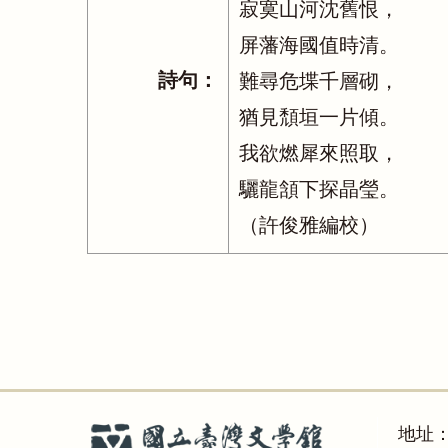
寂寞山河沈舊恨，
屏藩海國值時清。
詩句：
難尋危堞千層砌，
猶見頹垣一片傾。
我欲燃犀來照取，
驪龍頷下探晶瑩。
（許俊雅編校）
地址