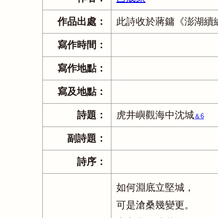
作品出處：
此詩收於蔣鏞《澎湖續
寫作時間：
寫作地點：
寫及地點：
詩題：
虎井嶼觀海中沈城
＆6
副詩題：
詩序：
如何淵底立堅城，
可是滄桑幾變更。