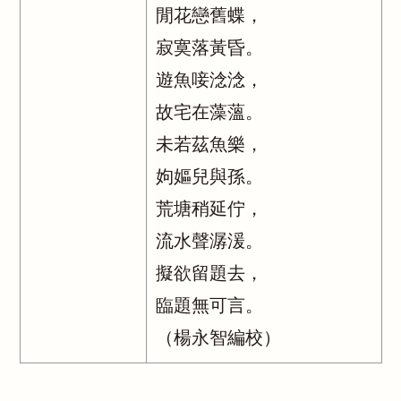
閒花戀舊蝶，
寂寞落黃昏。
遊魚唼淰淰，
故宅在藻薀。
未若茲魚樂，
姁嫗兒與孫。
荒塘稍延佇，
流水聲潺湲。
擬欲留題去，
臨題無可言。
（楊永智編校）