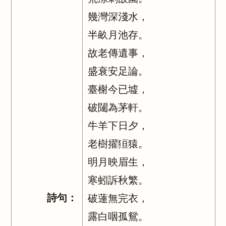
幾灣深淺水，
半畝月池存。
故老傳遺事，
盛衰安足論。
臺榭今已墟，
破闥為茅軒。
牛羊下日夕，
老樹擢狟猿。
明月映眉生，
寒蚓訴秋繁。
詩句：
破蓮無完衣，
露白咽孤鴛。