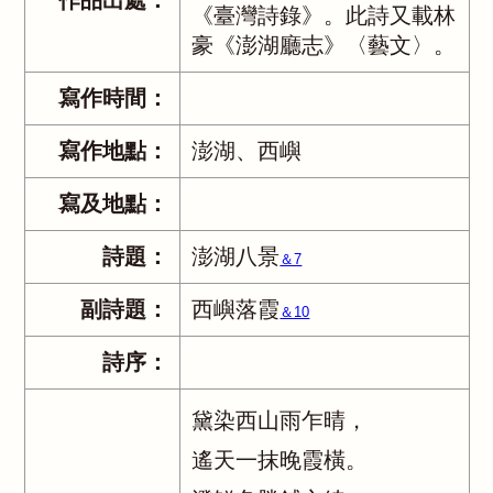
作品出處：
《臺灣詩錄》。此詩又載林
豪《澎湖廳志》〈藝文〉。
寫作時間：
寫作地點：
澎湖、西嶼
寫及地點：
詩題：
澎湖八景
＆7
副詩題：
西嶼落霞
＆10
詩序：
黛染西山雨乍晴，
遙天一抹晚霞橫。