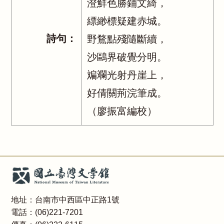
澄鮮色勝鋪文綺，
縹緲標疑建赤城。
詩句：
野鶩點殘隨斷續，
沙鷗界破覺分明。
斒斕光射丹崖上，
好倩關荊浣筆成。
（廖振富編校）
地址：台南市中西區中正路1號
電話：(06)221-7201