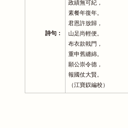
政績無可紀，
素餐年復年。
君恩許放歸，
詩句：
山足尚輕便。
布衣款戟門，
重申舊纏綿。
願公崇令德，
報國仗大賢。
（江寶釵編校）