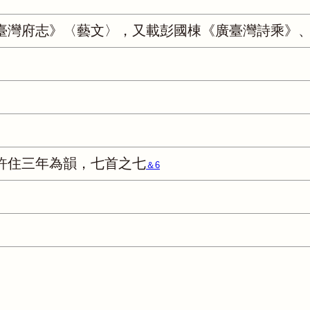
臺灣府志》〈藝文〉，又載彭國棟《廣臺灣詩乘》
許住三年為韻，七首之七
＆6