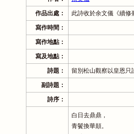
作品出處：
此詩收於余文儀《續修
寫作時間：
寫作地點：
寫及地點：
詩題：
留別松山觀察以皇恩只
副詩題：
詩序：
白日去鼎鼎，
青鬢換華顛。