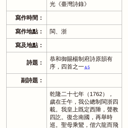
光《臺灣詩錄》
寫作時間：
寫作地點：
閩、浙
寫及地點：
恭和御賜楊制府詩原韻有
詩題：
序，四首之一
＆5
副詩題：
乾隆二十七年（1762），
歲在壬午，我公總制閩浙四
載。我皇上既定西陲，聲教
四訖。復念南國，再舉時
巡。聖母乘鸞，偕六龍而飛