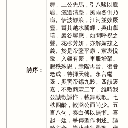
舞。上公先馬，引八駿以騰
驤。灑道清塵，風雨各供乃
職。恬波靜浪，江河並效厥
靈。爾其越水騰輝，吳山獻
瑞。巖谷響應，如聞呼祝之
聲。花柳芳妍，亦解媚玆之
義。於是帝鑒平康，宸衷悅
豫。入疆有慶，車服增榮。
賜秩殊恩，崇階再晉。復眷
詩序：
老成，特揮天翰。永言耄
耋，奚啻帝錫九齡。四韻褒
嘉，不敷商霖二字。維時我
公誠歡誠忭，載舞載歌。七
秩四齡，較潞公而尚少。五
言八句，奏白傅以無慚。喜
起一廷，爭傳聖作明述。謳