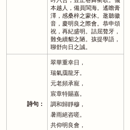
吟六合，豈止巷舞衢歌。儀
本越人，備員閩海。遙瞻膏
澤，感桑梓之蒙休。逖聽徽
音，慶明良之際會。恭申頌
祝，再紀盛明。詰屈聱牙，
難免續貂之陋。孩提學語，
聊舒向日之誠。
翠華重幸日，
瑞氣靄龍牙。
元老頻承寵，
宸章特賜嘉。
詩句：
調和歸靜穆，
暑雨絕咨嗟。
共仰明良會，