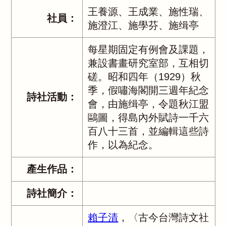
王養源、王成業、施性瑞、
社員：
施澄江、施學芬、施缉亭
每星期固定有例會及課題，
兼設書畫研究室部，互相切
磋。昭和四年（1929）秋
季，假嘯海閣開三週年紀念
詩社活動：
會，由施缉亭，令題秋江盟
鷗圖，得島內外賦詩一千六
百八十三首，並編輯這些詩
作，以為紀念。
產生作品：
詩社簡介：
賴子清
，〈古今台灣詩文社