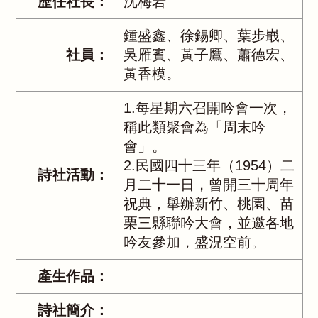
歷任社長：
沈梅岩
鍾盛鑫、徐錫卿、葉步嶯、
社員：
吳雁賓、黃子鷹、蕭德宏、
黃香模。
1.每星期六召開吟會一次，
稱此類聚會為「周末吟
會」。
2.民國四十三年（1954）二
詩社活動：
月二十一日，曾開三十周年
祝典，舉辦新竹、桃園、苗
栗三縣聯吟大會，並邀各地
吟友參加，盛況空前。
產生作品：
詩社簡介：