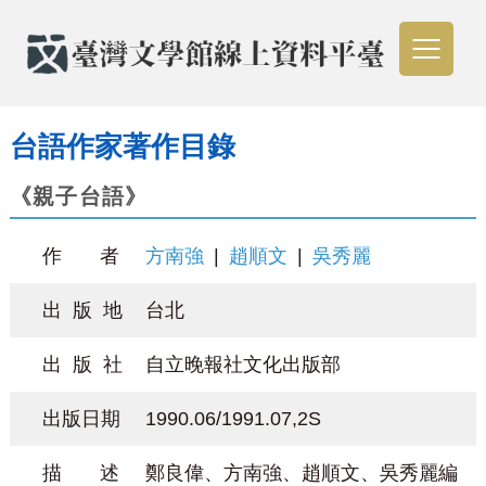
台語作家著作目錄
《親子台語》
作 者
方南強
|
趙順文
|
吳秀麗
出 版 地
台北
出 版 社
自立晚報社文化出版部
出版日期
1990.06/1991.07,2S
描 述
鄭良偉、方南強、趙順文、吳秀麗編