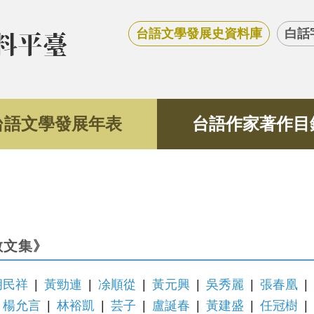
台語文學發展史資料庫
白話
台語文學發展年表
台語作家著作目
散文集》
胡民祥
|
黃勁連
|
凃順從
|
黃元興
|
吳秀麗
|
張春凰
|
楊允言
|
林裕凱
|
芸子
|
盧誕春
|
黃建盛
|
任冠樹
|