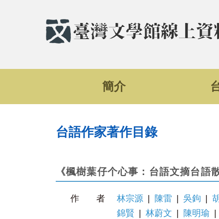
簡介
台語作家著作目錄
《楓樹葉仔个心事：台語文摘台語
作 者
林宗源
|
陳雷
|
吳鉤
|
錦賢
|
林蔚文
|
陳明瑜
|