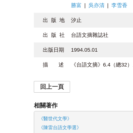
勝富
|
吳亦清
|
李雪香
出 版 地
汐止
出 版 社
台語文摘雜誌社
出版日期
1994.05.01
描 述
《台語文摘》6.4（總3
回上一頁
相關著作
《醫世代文學》
《陳雷台語文學選》