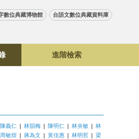
字數位典藏博物館
台語文數位典藏資料庫
錄
進階檢索
陳義仁
|
林韻梅
|
陳明仁
|
林央敏
|
林
周敏煌
|
蔣為文
|
黃佳惠
|
林明哲
|
梁