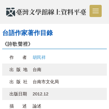
台語作家著作目錄
《詩歌聲裡》
作 者
胡民祥
出 版 地
台南
出 版 社
台南市文化局
出版日期
2012.12
描 述
論述