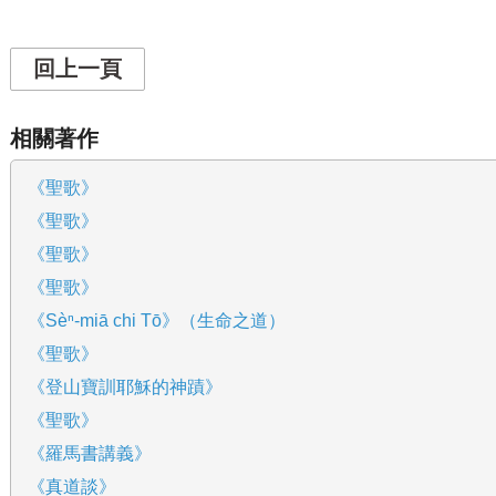
回上一頁
相關著作
《聖歌》
《聖歌》
《聖歌》
《聖歌》
《Sèⁿ-miā chi Tō》（生命之道）
《聖歌》
《登山寶訓耶穌的神蹟》
《聖歌》
《羅馬書講義》
《真道談》