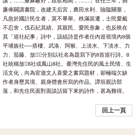
讓，……桑麻蔽野，絃歌相聞，……」在任三年，捐
廉俸闢講書院，改建天后宮，農田水利、險隘關塞，
凡急於國計民生者，莫不畢舉。秩滿當遷，士民愛戴
不忍舍，伐石紀其績。其親民、愛民形象，也反映在
其「巡社紀事」詩中，該組詩是作者任內巡視境內8個
平埔族社──搭樓、武洛、阿猴、上淡水、下淡水、力
力、茄藤、放，分別以社名為題寫下的8首巡行詩。8
社統稱放8社或鳳山8社。臺灣先住民的風土民情、生
活文化，向為宦遊文人喜愛之書寫題材，卻極端欠缺
作者身歷其境、親身體會所寫的作品。譚垣親訪部
落，和先住民面對面談話留下來的詩作，甚為難得。
回上一頁