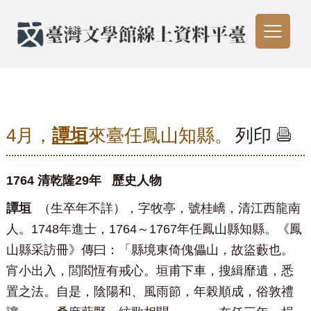
4月，
譚垣
來臺任鳳山知縣。
列印
1764 清乾隆29年
歷史人物
譚垣
（
生卒年不詳
），字牧亭，號桂嶠，清江西龍南
人。1748年進士，1764～1767年任鳳山縣知縣。《鳳
山縣采訪冊》傳曰：「縣境東倚傀儡山，故盜藪也。
宵小出入，閭閻恆有戒心。垣甫下車，搜緝靡遺，悉
置之法。自是，陰陽和、風雨節，年榖順成，俗敦禮